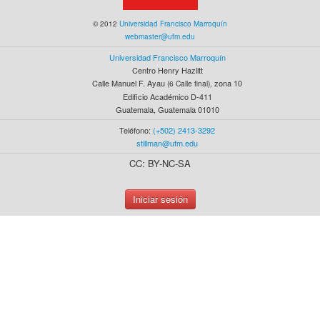
© 2012
Universidad Francisco Marroquín
webmaster@ufm.edu
Universidad Francisco Marroquín
Centro Henry Hazlitt
Calle Manuel F. Ayau
zona 10
(6 Calle final),
Edificio Académico D-411
Guatemala, Guatemala 01010
Teléfono:
(+502) 2413-3292
stillman@ufm.edu
CC: BY-NC-SA
Iniciar sesión