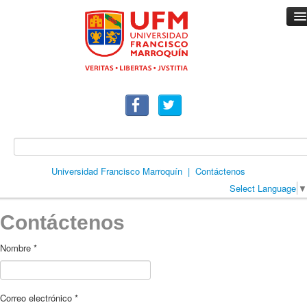
Universidad Francisco Marroquín
|
Contáctenos
Select Language
▼
Inicio
Contáctenos
Descripción
Nombre *
Premios
Orientación general
Correo electrónico *