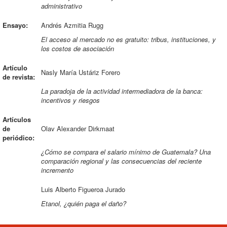
Bases por categoría
administrativo
Ensayo:
Andrés Azmitia Rugg
Presentación
El acceso al mercado no es gratuito: tribus, instituciones, y
Ganadores
los costos de asociación
Artículo
Nasly María Ustáriz Forero
de revista:
La paradoja de la actividad intermediadora de la banca:
incentivos y riesgos
Artículos
de
Olav Alexander Dirkmaat
periódico:
¿Cómo se compara el salario mínimo de Guatemala? Una
comparación regional y las consecuencias del reciente
incremento
Luis Alberto Figueroa Jurado
Etanol, ¿quién paga el daño?